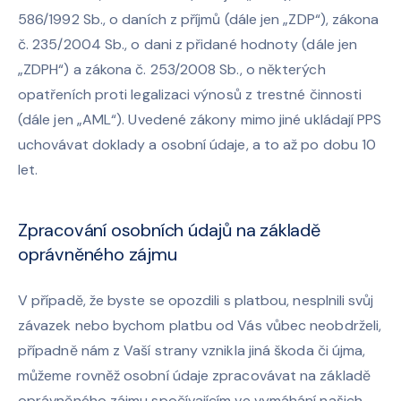
586/1992 Sb., o daních z příjmů (dále jen „ZDP“), zákona
č. 235/2004 Sb., o dani z přidané hodnoty (dále jen
„ZDPH“) a zákona č. 253/2008 Sb., o některých
opatřeních proti legalizaci výnosů z trestné činnosti
(dále jen „AML“). Uvedené zákony mimo jiné ukládají PPS
uchovávat doklady a osobní údaje, a to až po dobu 10
let.
Zpracování osobních údajů na základě
oprávněného zájmu
V případě, že byste se opozdili s platbou, nesplnili svůj
závazek nebo bychom platbu od Vás vůbec neobdrželi,
případně nám z Vaší strany vznikla jiná škoda či újma,
můžeme rovněž osobní údaje zpracovávat na základě
oprávněného zájmu spočívajícím ve vymáhání našich