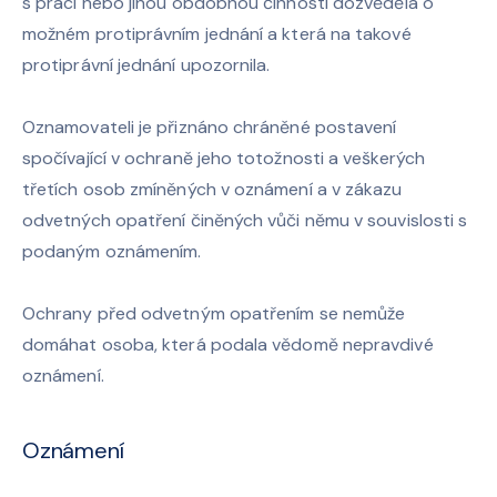
s prací nebo jinou obdobnou činností dozvěděla o
možném protiprávním jednání a která na takové
protiprávní jednání upozornila.
Oznamovateli je přiznáno chráněné postavení
spočívající v ochraně jeho totožnosti a veškerých
třetích osob zmíněných v oznámení a v zákazu
odvetných opatření činěných vůči němu v souvislosti s
podaným oznámením.
Ochrany před odvetným opatřením se nemůže
domáhat osoba, která podala vědomě nepravdivé
oznámení.
Oznámení